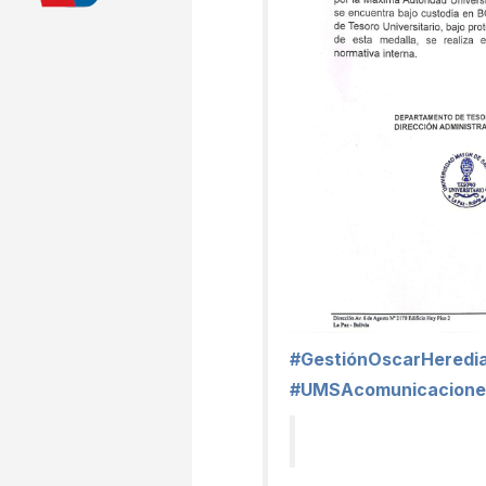
#GestiónOscarHeredi
#UMSAcomunicacione