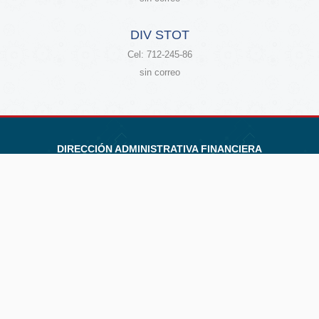
DIV STOT
Cel: 712-245-86
sin correo
DIRECCIÓN ADMINISTRATIVA FINANCIERA
Teléfono: (591 - 2)
2441258 - 2441994
E-mail:
daf@umsa.bo
Av. 6 de Agosto Nro. 2170, Edif. Hoy, Piso 11