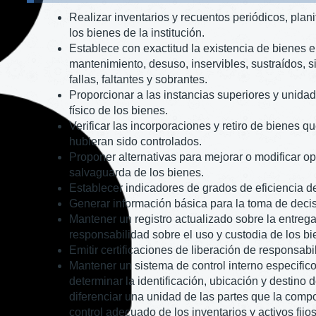
Realizar inventarios y recuentos periódicos, planif
los bienes de la institución.
Establece con exactitud la existencia de bienes e
mantenimiento, desuso, inservibles, sustraídos, s
fallas, faltantes y sobrantes.
Proporcionar a las instancias superiores y unida
físico de los bienes.
Verificar las incorporaciones y retiro de bienes q
hubieran sido controlados.
Proponer alternativas para mejorar o modificar o
salvaguarda de los bienes.
Establecer indicadores de grados de eficiencia d
Generar información básica para la toma de deci
Mantener un registro actualizado sobre la entrega
responsabilidad sobre el uso y custodia de los bi
Emitir certificaciones de liberación de responsab
Mantener un sistema de control interno especific
determinar la identificación, ubicación y destino d
diferenciar una unidad de las partes que la compon
control adecuado de los inventarios y activos fijos