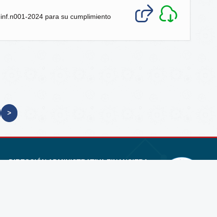
t.inf.n001-2024 para su cumplimiento
>
DIRECCIÓN ADMINISTRATIVA FINANCIERA
Teléfono: (591 - 2)
2441258 - 2441994
E-mail:
daf@umsa.bo
Av. 6 de Agosto Nro. 2170, Edif. Hoy, Piso 11