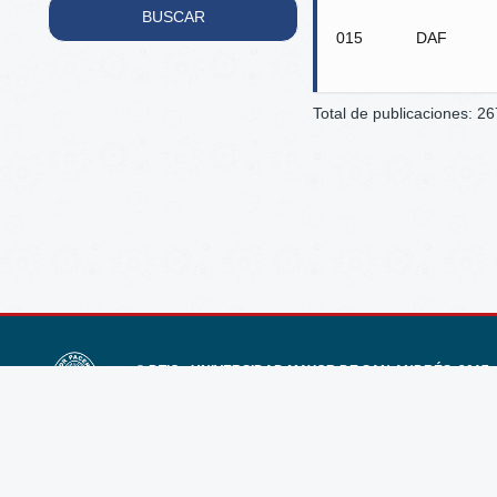
BUSCAR
015
DAF
Total de publicaciones: 26
© DTIC - UNIVERSIDAD MAYOR DE SAN ANDRÉS, 2017 -
Teléfono: (591 - 2) 2612298. E-mail:
informate@umsa.bo
Av. Villazón N° 1995, Plaza del Bicentenario - Zona Central.
Ciudad de La Paz. Bolivia