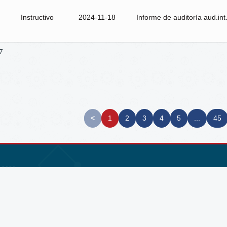
Instructivo
2024-11-18
Informe de auditoría aud.in
7
<
1
2
3
4
5
...
45
 2026