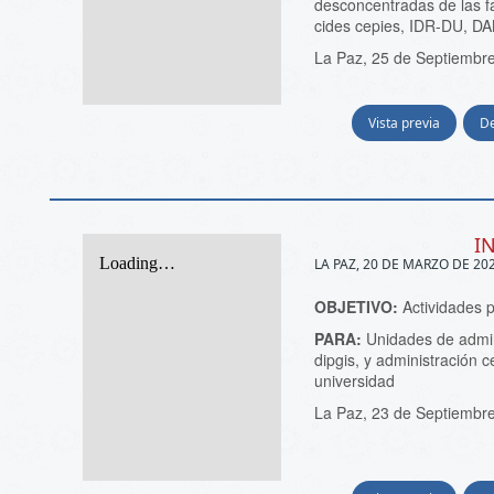
desconcentradas de las f
cides cepies, IDR-DU, D
La Paz, 25 de Septiembr
Vista previa
D
I
LA PAZ, 20 DE MARZO DE 20
OBJETIVO:
Actividades 
PARA:
Unidades de admin
dipgis, y administración 
universidad
La Paz, 23 de Septiembr