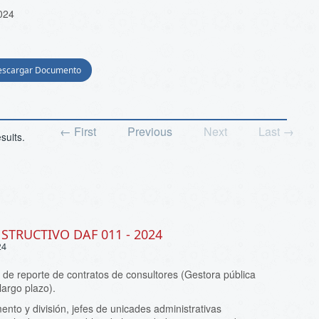
024
escargar Documento
← First
Previous
Next
Last →
sults.
NSTRUCTIVO DAF 011 - 2024
24
 de reporte de contratos de consultores (Gestora pública
largo plazo).
nto y división, jefes de unicades administrativas