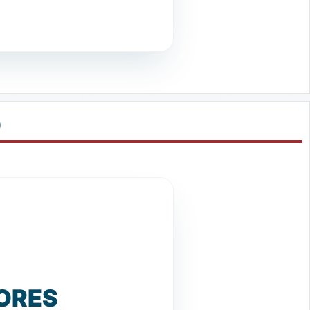
9
ORES