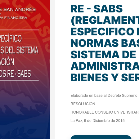
RE - SABS
(REGLAMEN
ESPECIFICO 
NORMAS BAS
SISTEMA DE
ADMINISTRA
BIENES Y SE
Elaborado en base al Decreto Supremo 
RESOLUCIÓN
HONORABLE CONSEJO UNIVERSITARI
La Paz, 9 de Diciembre de 2015