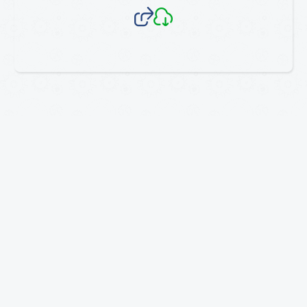
002
CIRCULAR
-
DIV BINV